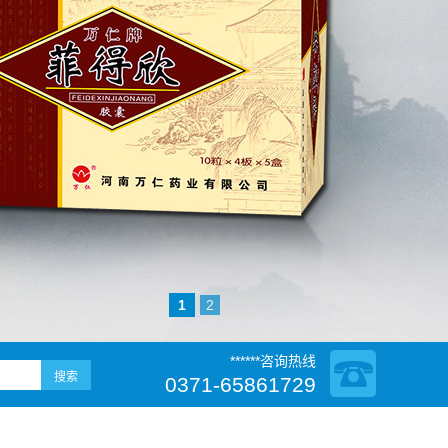
1
2
******咨询热线
0371-65861729