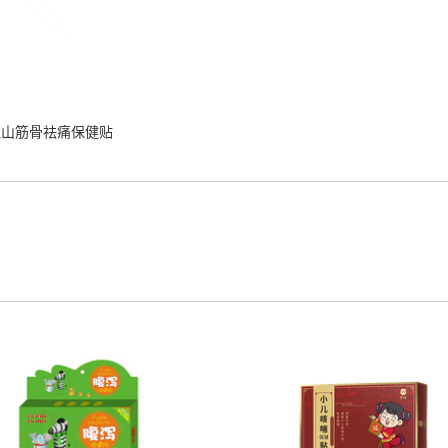
祖山筋骨祛痛保健贴