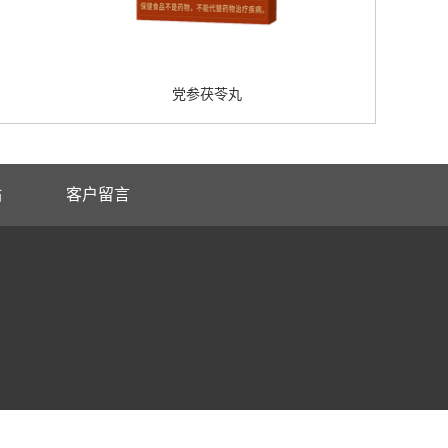
党参茯苓丸
站
客户留言