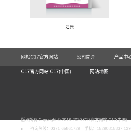
妇康
网站C17官方网站
公司简介
产品中
C17官方网站-C17(中国)
网站地图
版权所有 Copyright © 2018-2020 C17官方网站-C17(中国)
m
咨询热线：0371-65861729
手机：15290815337 139