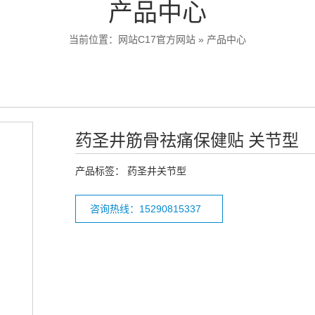
产品中心
当前位置：
网站C17官方网站
»
产品中心
药圣井筋骨祛痛保健贴 关节型
产品标签：
药圣井关节型
咨询热线：15290815337