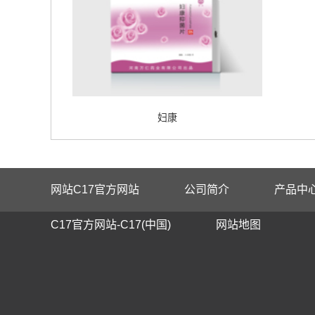
妇康
网站C17官方网站
公司简介
产品中
C17官方网站-C17(中国)
网站地图