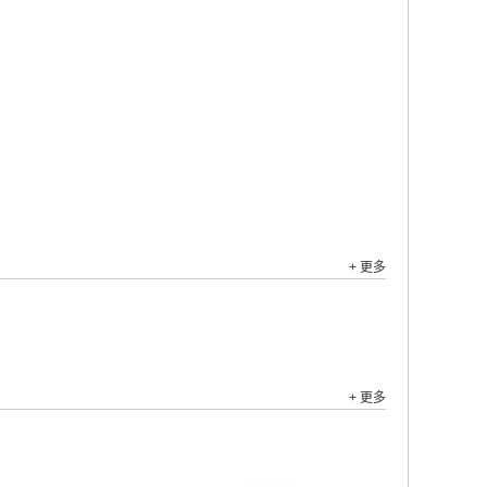
+ 更多
+ 更多