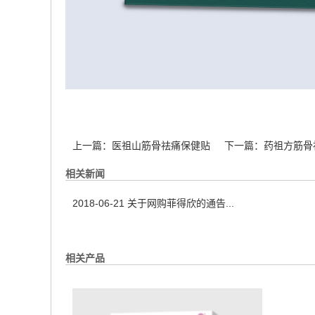
上一篇：
医祖山筋骨祛痛保健贴
下一篇：
药祖方筋骨
相关新闻
2018-06-21
关于网购菲得欣的通告...
相关产品