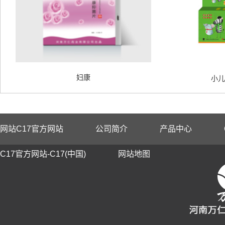
妇康
小儿
网站C17官方网站
公司简介
产品中心
C17官方网站-C17(中国)
网站地图