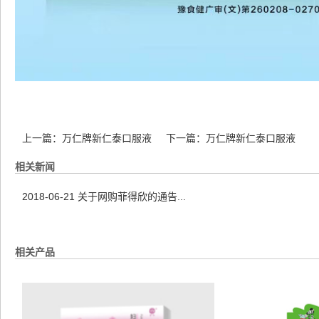
上一篇：
万仁牌新仁泰口服液
下一篇：
万仁牌新仁泰口服液
相关新闻
2018-06-21
关于网购菲得欣的通告...
相关产品