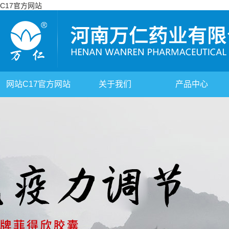
C17官方网站
网站C17官方网站
关于我们
产品中心