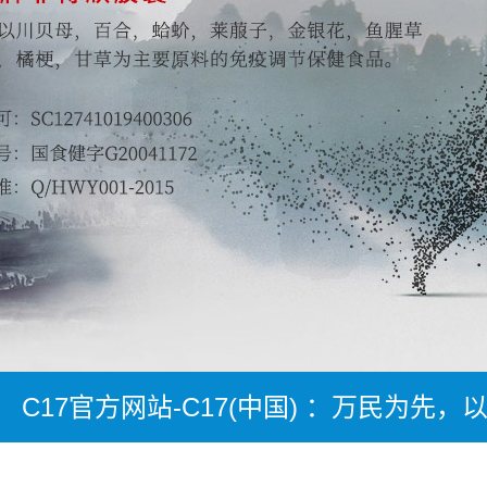
C17官方网站-C17(中国) ：万民为先，