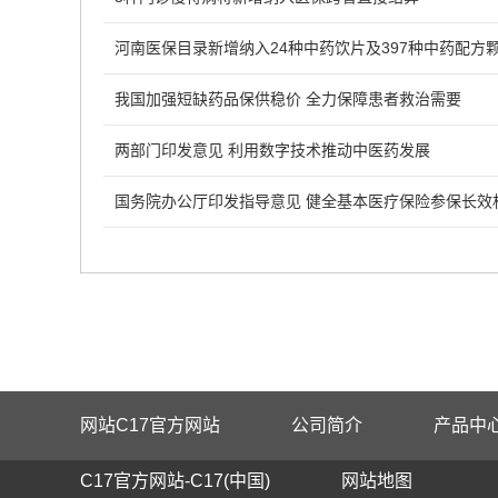
河南医保目录新增纳入24种中药饮片及397种中药配方
我国加强短缺药品保供稳价 全力保障患者救治需要
两部门印发意见 利用数字技术推动中医药发展
国务院办公厅印发指导意见 健全基本医疗保险参保长效
网站C17官方网站
公司简介
产品中
C17官方网站-C17(中国)
网站地图