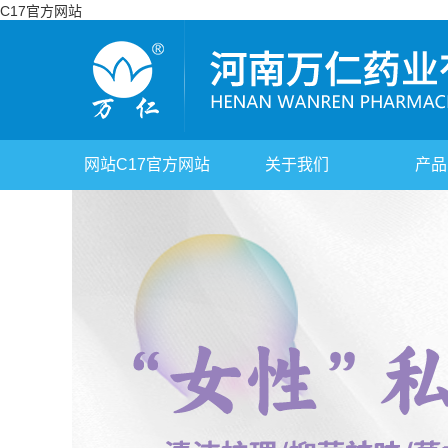
C17官方网站
网站C17官方网站
关于我们
产品