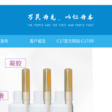
告发布
客户留言
C17官方网站-C17(中
国)