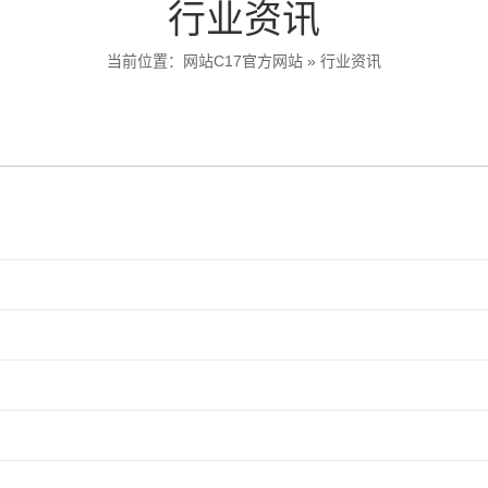
行业资讯
当前位置：
网站C17官方网站
»
行业资讯