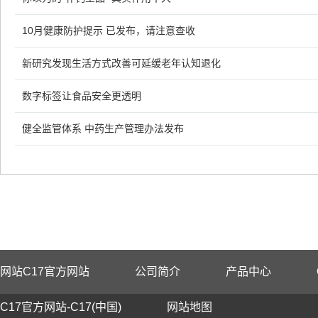
10月健康防护提示 已发布，请注意查收
新研究发现生活方式改善可延缓老年认知退化
数字标签让食品安全更透明
健全监管体系 中药生产管理办法发布
网站C17官方网站
公司简介
产品中心
C17官方网站-C17(中国)
网站地图