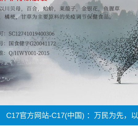
C17官方网站-C17(中国) ：万民为先，