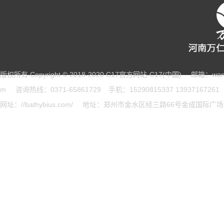
版权所有 Copyright © 2018-2020 C17官方网站-C17(中国)
邮箱：wang
m
咨询热线：0371-65861729
手机：15290815337 13937167261
网址：//bathybius.com/
地址：郑州市金水区经三路66号金成国际广场B